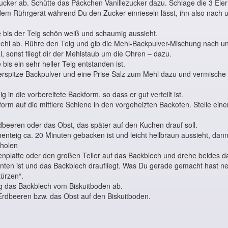
cker ab. Schütte das Päckchen Vanillezucker dazu. Schlage die 3 Eier
dem Rührgerät während Du den Zucker einrieseln lässt, ihn also nach
 bis der Teig schön weiß und schaumig aussieht.
hl ab. Rühre den Teig und gib die Mehl-Backpulver-Mischung nach un
l, sonst fliegt dir der Mehlstaub um die Ohren – dazu.
bis ein sehr heller Teig entstanden ist.
rspitze Backpulver und eine Prise Salz zum Mehl dazu und vermische a
g in die vorbereitete Backform, so dass er gut verteilt ist.
kform auf die mittlere Schiene in den vorgeheizten Backofen. Stelle ein
beeren oder das Obst, das später auf den Kuchen drauf soll.
nteig ca. 20 Minuten gebacken ist und leicht hellbraun aussieht, dann
holen
nplatte oder den großen Teller auf das Backblech und drehe beides d
nten ist und das Backblech draufliegt. Was Du gerade gemacht hast n
türzen“.
ig das Backblech vom Biskuitboden ab.
Erdbeeren bzw. das Obst auf den Biskuitboden.