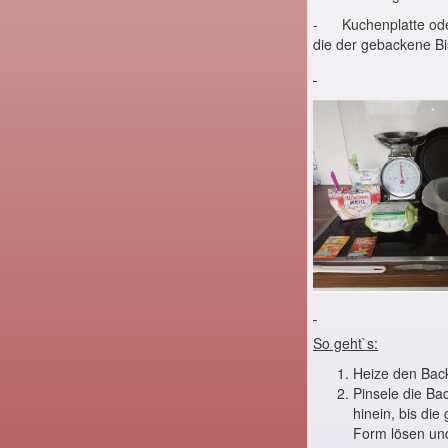
- Kuchenplatte oder
die der gebackene Bi
So geht`s:
Heize den Back
Pinsele die Ba
hinein, bis di
Form lösen und