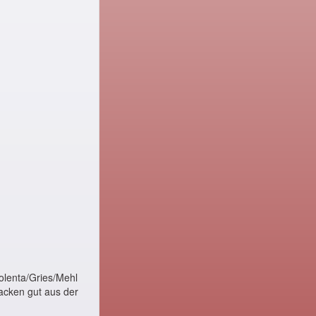
olenta/Gries/Mehl
Backen gut aus der