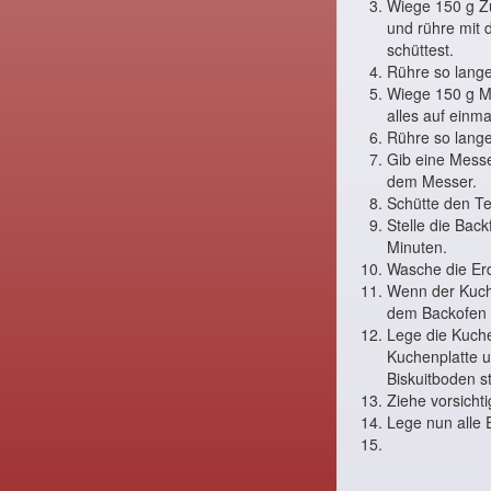
Wiege 150 g Zu
und rühre mit 
schüttest.
Rühre so lange
Wiege 150 g Me
alles auf einma
Rühre so lange 
Gib eine Messe
dem Messer.
Schütte den Tei
Stelle die Bac
Minuten.
Wasche die Erd
Wenn der Kuche
dem Backofen 
Lege die Kuche
Kuchenplatte u
Biskuitboden s
Ziehe vorsicht
Lege nun alle 