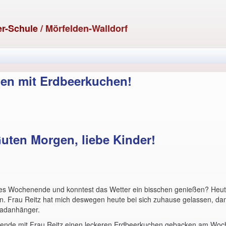
er-Schule
/ Mörfelden-Walldorf
en mit Erdbeerkuchen!
uten Morgen, liebe Kinder!
es Wochenende und konntest das Wetter ein bisschen genießen? Heute 
n. Frau Reitz hat mich deswegen heute bei sich zuhause gelassen, dami
radanhänger.
nde mit Frau Reitz einen leckeren Erdbeerkuchen gebacken am Woc