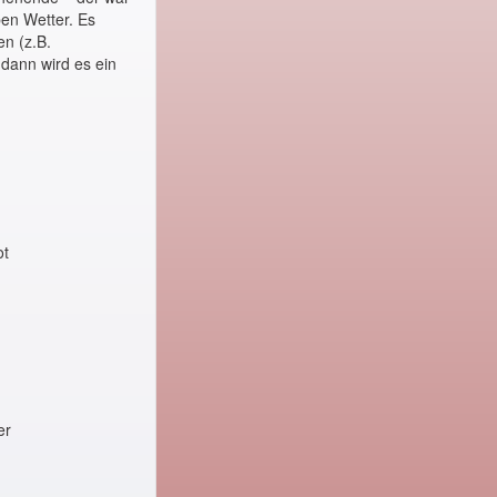
ben Wetter. Es
n (z.B.
dann wird es ein
ot
er