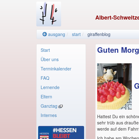
Albert-Schweitz
ausgang
start
giraffenblog
Guten Morg
Start
Über uns
Terminkalender
FAQ
G
Lernende
Eltern
Ganztag
Internes
Hattest Du ein schön
sehr trüb aus drauße
werde auf dem Fahr
Ich habe am Wochene