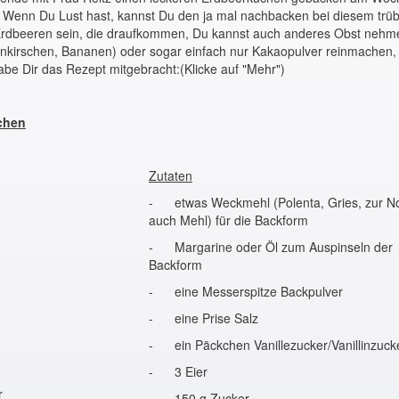
t. Wenn Du Lust hast, kannst Du den ja mal nachbacken bei diesem trü
rdbeeren sein, die draufkommen, Du kannst auch anderes Obst nehme
nkirschen, Bananen) oder sogar einfach nur Kakaopulver reinmachen, 
be Dir das Rezept mitgebracht:(Klicke auf "Mehr")
chen
Zutaten
- etwas Weckmehl (Polenta, Gries, zur N
auch Mehl) für die Backform
- Margarine oder Öl zum Auspinseln der
Backform
- eine Messerspitze Backpulver
- eine Prise Salz
- ein Päckchen Vanillezucker/Vanillinzuck
- 3 Eier
r
- 150 g Zucker