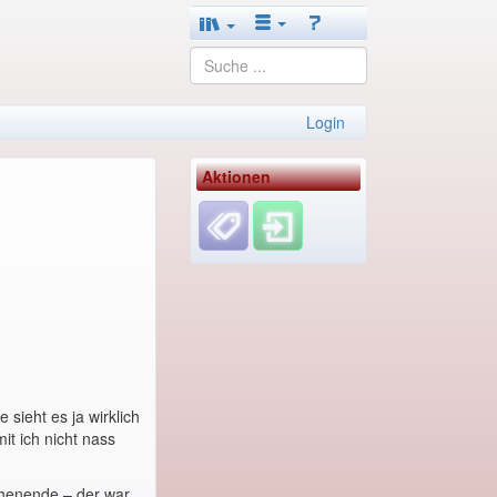
Login
Aktionen
sieht es ja wirklich
t ich nicht nass
henende – der war