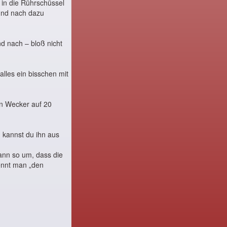
 in die Rührschüssel
 und nach dazu
d nach – bloß nicht
lles ein bisschen mit
en Wecker auf 20
 kannst du ihn aus
ann so um, dass die
ennt man „den