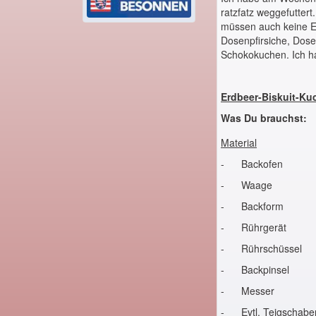
ratzfatz weggefutter
müssen auch keine E
Dosenpfirsiche, Dose
Schokokuchen. Ich ha
Erdbeer-Biskuit-Ku
Was Du brauchst:
Material
- Backofen
- Waage
- Backform
- Rührgerät
- Rührschüssel
- Backpinsel
- Messer
- Evtl. Teigschabe