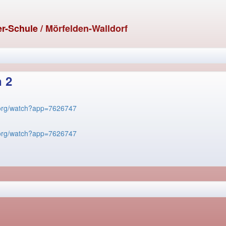
er-Schule
/ Mörfelden-Walldorf
n 2
s.org/watch?app=7626747
s.org/watch?app=7626747